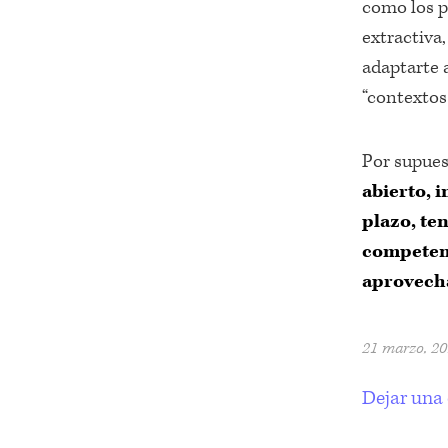
como los p
extractiva,
adaptarte a
“contextos
Por supues
abierto, i
plazo, ten
competenc
aprovecha
21 marzo, 2
Dejar una