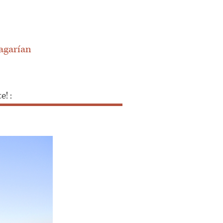
pagarían
e! :