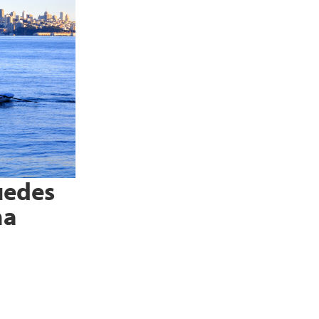
uedes
na