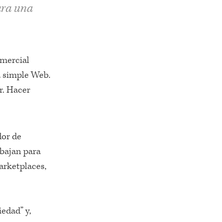
ara una
omercial
a simple Web.
r. Hacer
dor de
abajan para
Marketplaces,
edad” y,