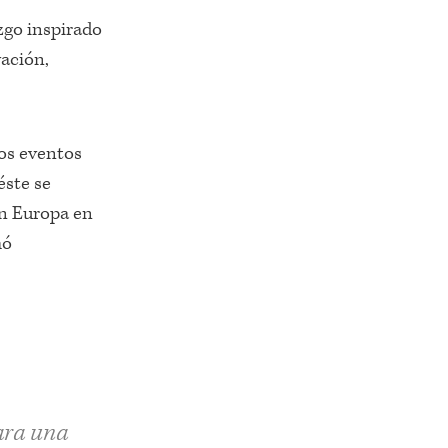
zgo inspirado
vación,
nos eventos
éste se
n Europa en
mó
ara una