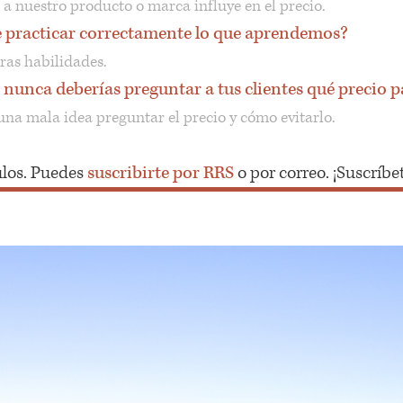
 a nuestro producto o marca influye en el precio.
e practicar correctamente lo que aprendemos?
as habilidades.
 nunca deberías preguntar a tus clientes qué precio 
una mala idea preguntar el precio y cómo evitarlo.
culos. Puedes
suscribirte por RRS
o por correo. ¡Suscríbet