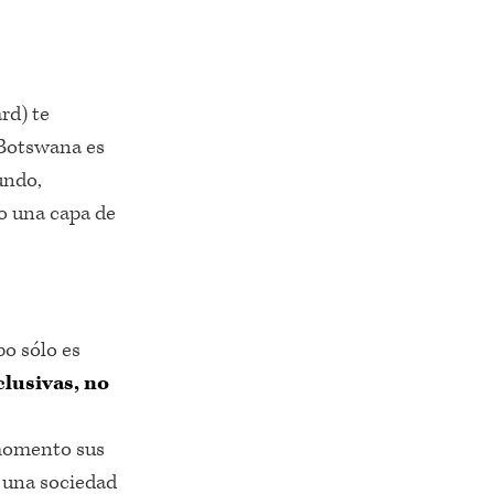
rd) te
. Botswana es
undo,
o una capa de
po sólo es
clusivas, no
 momento sus
n una sociedad