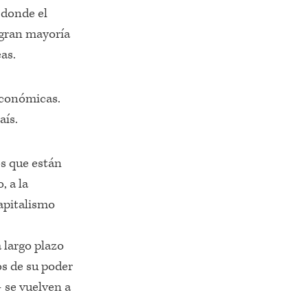
 donde el
 gran mayoría
as.
 económicas.
aís.
os que están
, a la
capitalismo
 largo plazo
os de su poder
 se vuelven a