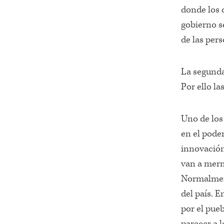
donde los 
gobierno s
de las per
La segunda
Por ello la
Uno de los
en el pode
innovación
van a merm
Normalment
del país. 
por el pue
parecer a l