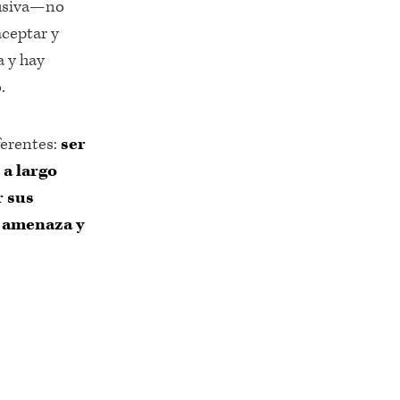
clusiva—no
aceptar y
a y hay
.
ferentes:
ser
 a largo
r sus
a amenaza y